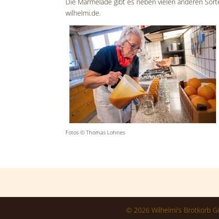
Die Marmelade gibt es neben vielen anderen Sorte
wilhelmi.de.
Fotos © Thomas Lohnes
©
2026
Wilhelmi's Brotkorb G