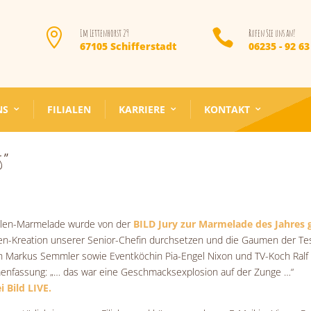


Im Lettenhorst 29
Rufen Sie uns an!
67105 Schifferstadt
06235 - 92 63
NS
FILIALEN
KARRIERE
KONTAKT
s“
llen-Marmelade wurde von der
BILD Jury zur Marmelade des Jahres 
en-Kreation unserer Senior-Chefin durchsetzen und die Gaumen der Tes
ch Markus Semmler sowie Eventköchin Pia-Engel Nixon und TV-Koch Ral
mmenfassung: „… das war eine Geschmacksexplosion auf der Zunge …“
 Bild LIVE.