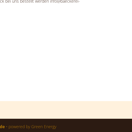
ack bei uns bestellt werden info@baeckerei-
de
• powered by Green Energy