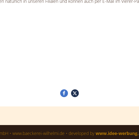
n natürlich in unseren Filialen und können auch per E-Mail im Vierer-P
mbH • www.baeckerei-wilhelmi.de • developed by
www.idee-werbung.